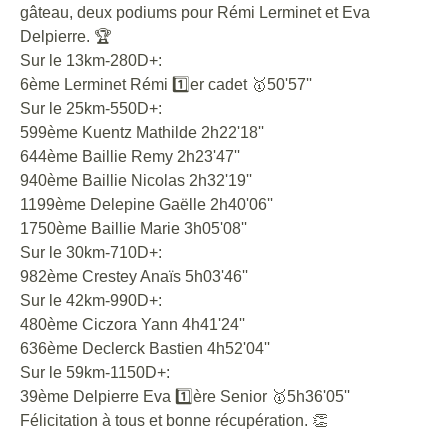
gâteau, deux podiums pour Rémi Lerminet et Eva
Delpierre. 🏆
Sur le 13km-280D+:
6ème Lerminet Rémi 1️⃣er cadet 🥇50'57''
Sur le 25km-550D+:
599ème Kuentz Mathilde 2h22'18''
644ème Baillie Remy 2h23'47''
940ème Baillie Nicolas 2h32'19''
1199ème Delepine Gaëlle 2h40'06''
1750ème Baillie Marie 3h05'08''
Sur le 30km-710D+:
982ème Crestey Anaïs 5h03'46''
Sur le 42km-990D+:
480ème Ciczora Yann 4h41'24''
636ème Declerck Bastien 4h52'04''
Sur le 59km-1150D+:
39ème Delpierre Eva 1️⃣ère Senior 🥇5h36'05''
Félicitation à tous et bonne récupération. 👏