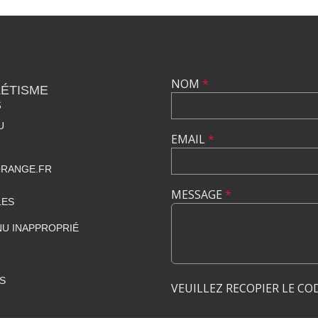
NOM
*
LÉTISME
S
U
EMAIL
*
RANGE.FR
MESSAGE
*
LES
U INAPPROPRIÉ
S
VEUILLEZ RECOPIER LE CO