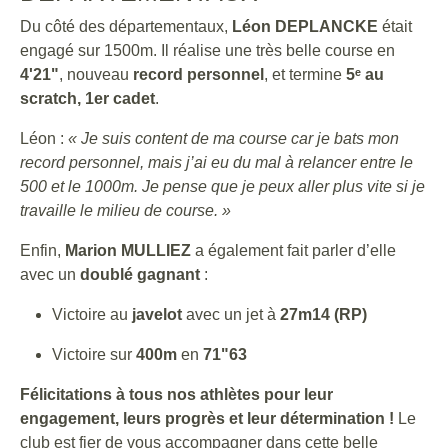
Du côté des départementaux,
Léon DEPLANCKE
était
engagé sur 1500m. Il réalise une très belle course en
4'21"
, nouveau
record personnel
, et termine
5ᵉ au
scratch, 1er cadet
.
Léon :
« Je suis content de ma course car je bats mon
record personnel, mais j’ai eu du mal à relancer entre le
500 et le 1000m. Je pense que je peux aller plus vite si je
travaille le milieu de course. »
Enfin,
Marion MULLIEZ
a également fait parler d’elle
avec un
doublé gagnant
:
Victoire au
javelot
avec un jet à
27m14 (RP)
Victoire sur
400m
en
71"63
Félicitations à tous nos athlètes pour leur
engagement, leurs progrès et leur détermination !
Le
club est fier de vous accompagner dans cette belle